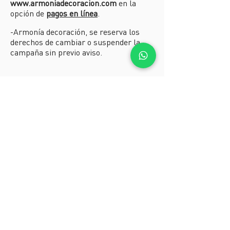
www.armoniadecoracion.com
en la
opción de
pagos en línea
.
-Armonía decoración, se reserva los
derechos de cambiar o suspender la
campaña sin previo aviso.
Mayores informes en:
info@armoniadecoracion.com
PBX:
(4) 3211414
-
CEL/WhatsApp:
3137372504
Parque Comercial El Tesoro Local 9667
Si quieres Recibir noticias, tips o
información, suscríbete a nuestra
lista de correos.